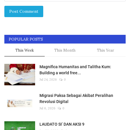
Post Comment
POPULAR POSTS
This Week
This Month
This Year
Magnifica Humanitas and Talitha Kum:
Building a world free...
Jul 24, 2026
0
Migrasi Paksa Sebagai Akibat Peralihan
Revolusi Digital
Jul 6, 2026
0
LAUDATO SI’ DAN AKSI 9