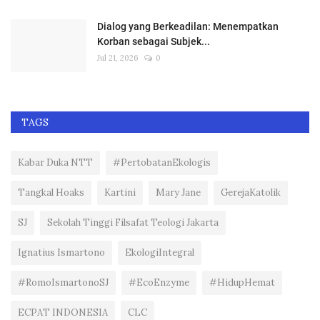
Dialog yang Berkeadilan: Menempatkan
Korban sebagai Subjek...
Jul 21, 2026
0
TAGS
Kabar Duka NTT
#PertobatanEkologis
Tangkal Hoaks
Kartini
Mary Jane
GerejaKatolik
SJ
Sekolah Tinggi Filsafat Teologi Jakarta
Ignatius Ismartono
EkologiIntegral
#RomoIsmartonoSJ
#EcoEnzyme
#HidupHemat
ECPAT INDONESIA
CLC