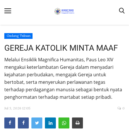
Gudang Tulisan
GEREJA KATOLIK MINTA MAAF
Home
Melalui Ensiklik Magnifica Humanitas, Paus Leo XIV
Contact Us
mengakui keterlambatan Gereja dalam menyadari
kejahatan perbudakan, mengajak Gereja untuk
Profil
bertobat, serta menyerukan perlawanan tegas
DONASI
terhadap perdagangan manusia sebagai bentuk nyata
Umat Kapel Kanisius dan Laudato Si'
penghormatan terhadap martabat setiap pribadi.
Ekologia
Jul 3, 2026 12:05
0
Laudate Deum
Buruh Migran Dalam Media