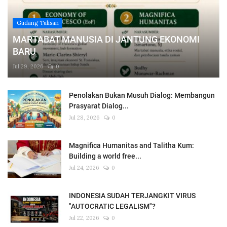
Gudang Tulisan
MARTABAT MANUSIA DI JANTUNG EKONOMI
BARU
Jul 29, 2026
0
Penolakan Bukan Musuh Dialog: Membangun
Prasyarat Dialog...
Jul 28, 2026
0
Magnifica Humanitas and Talitha Kum:
Building a world free...
Jul 24, 2026
0
INDONESIA SUDAH TERJANGKIT VIRUS
"AUTOCRATIC LEGALISM"?
Jul 22, 2026
0