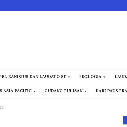
EL KANISIUS DAN LAUDATO SI'
EKOLOGIA
LAUD
S ASIA PACIFIC
GUDANG TULISAN
DARI PAUS FR
026