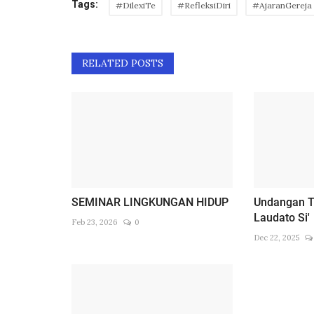
Tags:
#DilexiTe
#RefleksiDiri
#AjaranGereja
RELATED POSTS
SEMINAR LINGKUNGAN HIDUP
Undangan T
Laudato Si'
Feb 23, 2026
0
Dec 22, 2025