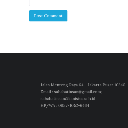
Post Comment
Jalan Menteng Raya 64 - Jakarta Pusat 10340
Email : sahabatinsan@gmail.com;
sahabatinsan@kanisius.sch.id
HP/WA : 0857-1052-6464