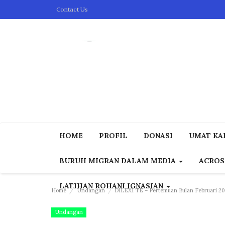
Contact Us
HOME
PROFIL
DONASI
UMAT KAP
BURUH MIGRAN DALAM MEDIA
ACROS
LATIHAN ROHANI IGNASIAN
Home
Undangan
DILEXI TE – Pertemuan Bulan Februari 2
Undangan