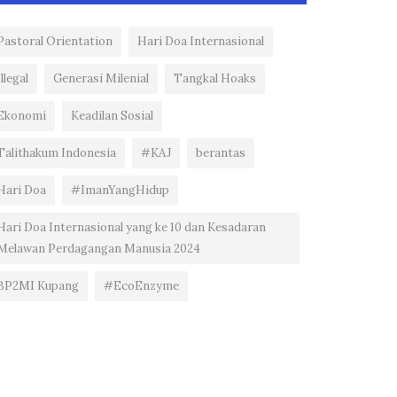
Pastoral Orientation
Hari Doa Internasional
Illegal
Generasi Milenial
Tangkal Hoaks
Ekonomi
Keadilan Sosial
Talithakum Indonesia
#KAJ
berantas
Hari Doa
#ImanYangHidup
Hari Doa Internasional yang ke 10 dan Kesadaran
Melawan Perdagangan Manusia 2024
BP2MI Kupang
#EcoEnzyme