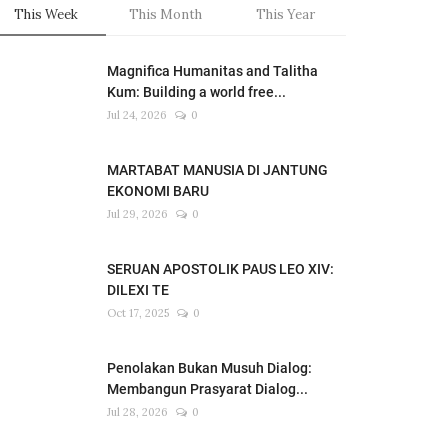
This Week
This Month
This Year
Magnifica Humanitas and Talitha
Kum: Building a world free...
Jul 24, 2026
0
MARTABAT MANUSIA DI JANTUNG
EKONOMI BARU
Jul 29, 2026
0
SERUAN APOSTOLIK PAUS LEO XIV:
DILEXI TE
Oct 17, 2025
0
Penolakan Bukan Musuh Dialog:
Membangun Prasyarat Dialog...
Jul 28, 2026
0