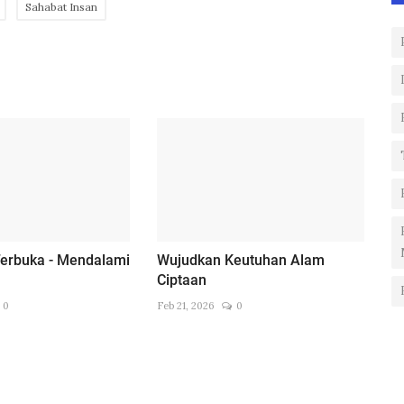
Sahabat Insan
erbuka - Mendalami
Wujudkan Keutuhan Alam
Ciptaan
0
Feb 21, 2026
0