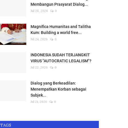
Membangun Prasyarat Dialog...
Jul 28, 2026
0
Magnifica Humanitas and Talitha
Kum: Building a world free...
Jul 24, 2026
0
INDONESIA SUDAH TERJANGKIT
VIRUS "AUTOCRATIC LEGALISM"?
Jul 22, 2026
0
Dialog yang Berkeadilan:
Menempatkan Korban sebagai
Subjek...
Jul 21, 2026
0
TAGS