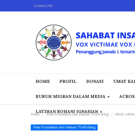
Contact Us
HOME
PROFIL
DONASI
UMAT KAP
BURUH MIGRAN DALAM MEDIA
ACROS
LATIHAN ROHANI IGNASIAN
Home
Paus Fransiskus dan Human Trafficking
ANAK-ANAK
Paus Fransiskus dan Human Trafficking