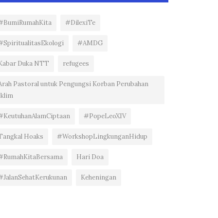
#BumiRumahKita
#DilexiTe
#SpiritualitasEkologi
#AMDG
Kabar Duka NTT
refugees
Arah Pastoral untuk Pengungsi Korban Perubahan
Iklim
#KeutuhanAlamCiptaan
#PopeLeoXIV
Tangkal Hoaks
#WorkshopLingkunganHidup
#RumahKitaBersama
Hari Doa
#JalanSehatKerukunan
Keheningan