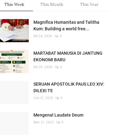
This Week
This Month
This Year
Magnifica Humanitas and Talitha
Kum: Building a world free...
Jul 24, 2026
0
MARTABAT MANUSIA DI JANTUNG
EKONOMI BARU
Jul 29, 2026
0
SERUAN APOSTOLIK PAUS LEO XIV:
DILEXI TE
Oct 17, 2025
0
Mengenal Laudate Deum
Nov 17, 2023
0