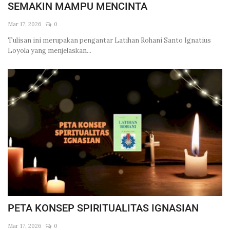
SEMAKIN MAMPU MENCINTA
Across Asia Pacific
Mar 17, 2026
0
Gudang Tulisan
Tulisan ini merupakan pengantar Latihan Rohani Santo Ignatius
Loyola yang menjelaskan...
Dari Paus Fransiskus
Undangan
Latihan Rohani Ignasian
Indonesia
PETA KONSEP SPIRITUALITAS IGNASIAN
Mar 17, 2026
0