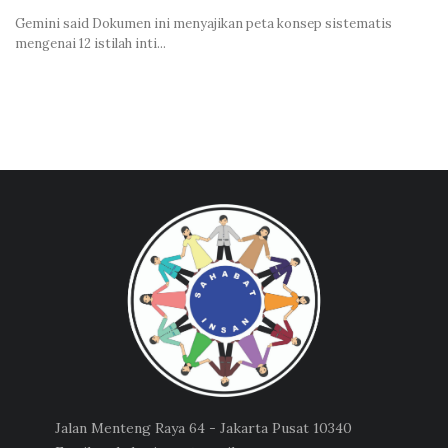
Gemini said Dokumen ini menyajikan peta konsep sistematis
mengenai 12 istilah inti...
Jalan Menteng Raya 64 - Jakarta Pusat 10340