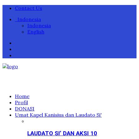
Contact Us
Indonesia
Indonesia
English
Home
Profil
DONASI
Umat Kapel Kanisius dan Laudato Si'
LAUDATO SI’ DAN AKSI 10