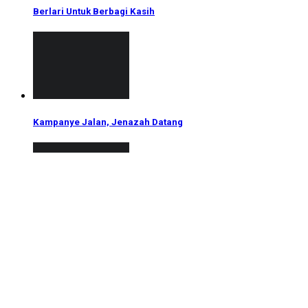
Berlari Untuk Berbagi Kasih
Kampanye Jalan, Jenazah Datang
Pesan Paus Fransiskus Untuk Hari Migran dan Pengungsi
Sedunia...
Copyright © 2008 Sahabat Insan - All Rights Reserved.
Sahabat Insan human trafficking perdagangan manusia