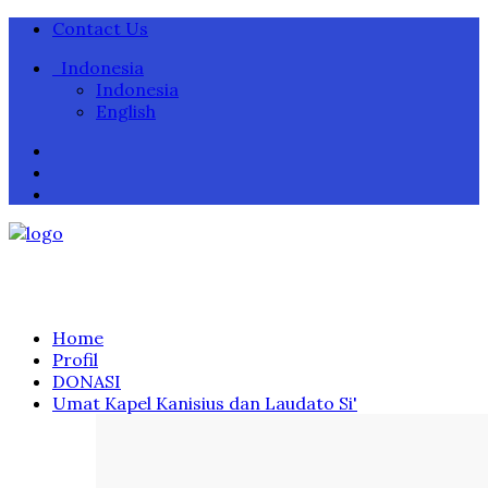
Contact Us
Indonesia
Indonesia
English
Home
Profil
DONASI
Umat Kapel Kanisius dan Laudato Si'