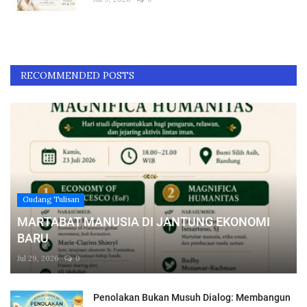
RECOMMENDED POSTS
Gudang Tulisan
MARTABAT MANUSIA DI JANTUNG EKONOMI
BARU
Jul 29, 2026
0
Penolakan Bukan Musuh Dialog: Membangun