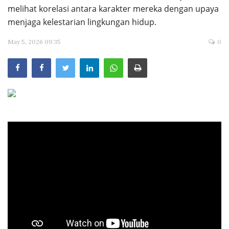
melihat korelasi antara karakter mereka dengan upaya
Across Asia Pacific
menjaga kelestarian lingkungan hidup.
Gudang Tulisan
May 5, 2026 09:35
0
Dari Paus Fransiskus
Undangan
Latihan Rohani Ignasian
Indonesia