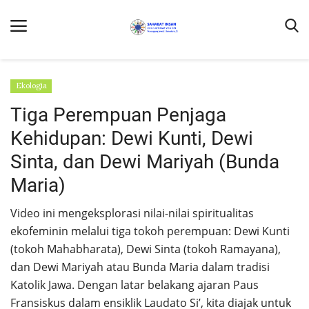
Ekologia
Tiga Perempuan Penjaga
Home
Kehidupan: Dewi Kunti, Dewi
Contact Us
Sinta, dan Dewi Mariyah (Bunda
Maria)
Profil
DONASI
Video ini mengeksplorasi nilai-nilai spiritualitas
ekofeminin melalui tiga tokoh perempuan: Dewi Kunti
Umat Kapel Kanisius dan Laudato Si'
(tokoh Mahabharata), Dewi Sinta (tokoh Ramayana),
Ekologia
dan Dewi Mariyah atau Bunda Maria dalam tradisi
Laudate Deum
Katolik Jawa. Dengan latar belakang ajaran Paus
Fransiskus dalam ensiklik Laudato Si’, kita diajak untuk
Buruh Migran Dalam Media