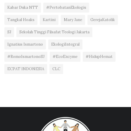
Kabar Duka NTT
#PertobatanEkologis
Tangkal Hoaks
Kartini
Mary Jane
GerejaKatolik
SJ
Sekolah Tinggi Filsafat Teologi Jakarta
Ignatius Ismartono
EkologiIntegral
#RomoIsmartonoSJ
#EcoEnzyme
#HidupHemat
ECPAT INDONESIA
CLC