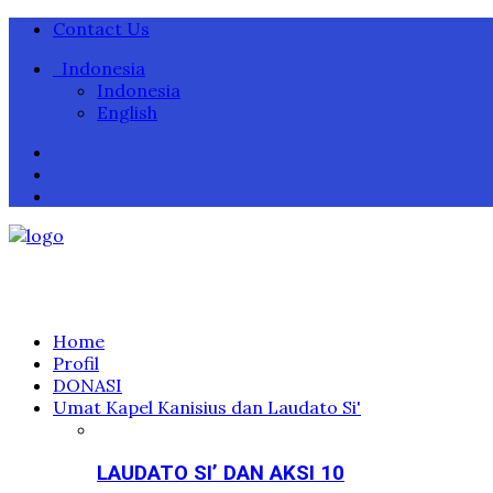
Contact Us
Indonesia
Indonesia
English
Home
Profil
DONASI
Umat Kapel Kanisius dan Laudato Si'
LAUDATO SI’ DAN AKSI 10