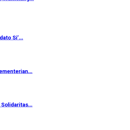
ato Si’...
ementerian...
olidaritas...