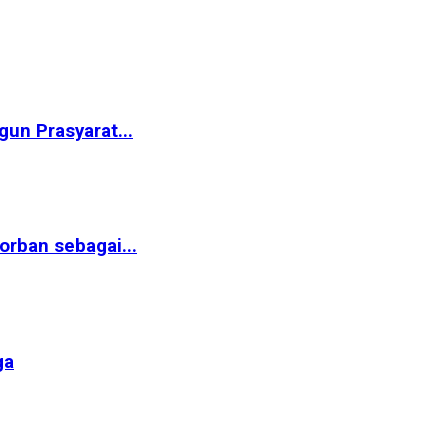
un Prasyarat...
rban sebagai...
ga