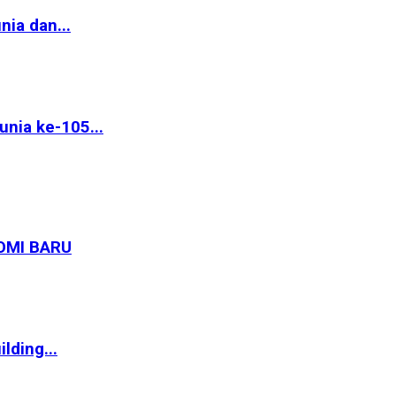
ia dan...
nia ke-105...
OMI BARU
lding...