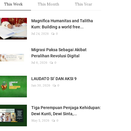
This Week
This Month
This Year
Magnifica Humanitas and Talitha
Kum: Building a world free...
Jul 24, 2026
0
Migrasi Paksa Sebagai Akibat
Peralihan Revolusi Digital
Jul 6, 2026
0
LAUDATO SI’ DAN AKSI 9
Jan 30, 2026
0
Tiga Perempuan Penjaga Kehidupan:
Dewi Kunti, Dewi Sinta,...
May 5, 2026
0