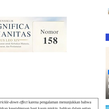
trickle-down effect
karena pengalaman menunjukkan bahwa
rkan kesejahteraan bagi kaum miskin, bahkan dalam setiap