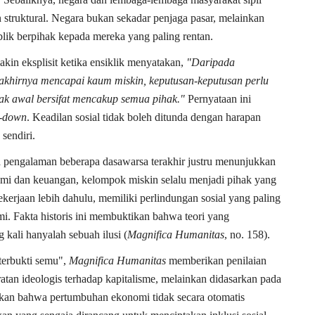
n struktural. Negara bukan sekadar penjaga pasar, melainkan
blik berpihak kepada mereka yang paling rentan.
kin eksplisit ketika ensiklik menyatakan,
"Daripada
khirnya mencapai kaum miskin, keputusan-keputusan perlu
ak awal bersifat mencakup semua pihak."
Pernyataan ini
e-down
. Keadilan sosial tidak boleh ditunda dengan harapan
sendiri.
 pengalaman beberapa dasawarsa terakhir justru menunjukkan
omi dan keuangan, kelompok miskin selalu menjadi pihak yang
erjaan lebih dahulu, memiliki perlindungan sosial yang paling
. Fakta historis ini membuktikan bahwa teori yang
 kali hanyalah sebuah ilusi (
Magnifica Humanitas
, no. 158).
"terbukti semu",
Magnifica Humanitas
memberikan penilaian
ratan ideologis terhadap kapitalisme, melainkan didasarkan pada
kan bahwa pertumbuhan ekonomi tidak secara otomatis