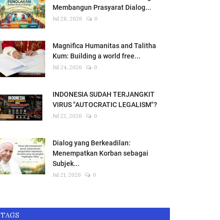
Membangun Prasyarat Dialog...
Jul 28, 2026
0
Magnifica Humanitas and Talitha
Kum: Building a world free...
Jul 24, 2026
0
INDONESIA SUDAH TERJANGKIT
VIRUS "AUTOCRATIC LEGALISM"?
Jul 22, 2026
0
Dialog yang Berkeadilan:
Menempatkan Korban sebagai
Subjek...
Jul 21, 2026
0
TAGS