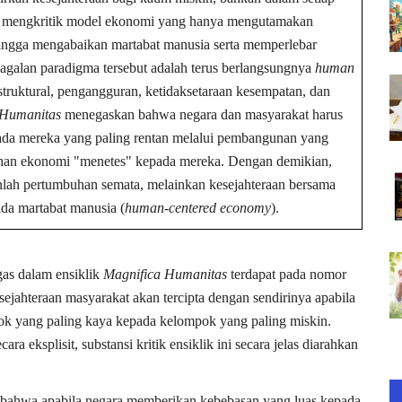
ni mengkritik model ekonomi yang hanya mengutamakan
sehingga mengabaikan martabat manusia serta memperlebar
gagalan paradigma tersebut adalah terus berlangsungnya
human
struktural, pengangguran, ketidaksetaraan kesempatan, dan
 Humanitas
menegaskan bahwa negara dan masyarakat harus
da mereka yang paling rentan melalui pembangunan yang
uhan ekonomi "menetes" kepada mereka. Dengan demikian,
nlah pertumbuhan semata, melainkan kesejahteraan bersama
ada martabat manusia (
human-centered economy
).
egas dalam ensiklik
Magnifica Humanitas
terdapat pada nomor
jahteraan masyarakat akan tercipta dengan sendirinya apabila
ok yang paling kaya kepada kelompok yang paling miskin.
ara eksplisit, substansi kritik ensiklik ini secara jelas diarahkan
 bahwa apabila negara memberikan kebebasan yang luas kepada