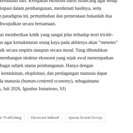
 kemudian hari. Kebijakan ekonomi harus dirancang agar setiap
isipasi dalam pembangunan, menikmati hasilnya, serta
lam paradigma ini, pertumbuhan dan pemerataan bukanlah dua
 diwujudkan secara bersamaan.
as
memberikan kritik yang sangat jelas terhadap teori
trickle-
n agar kemakmuran orang kaya pada akhirnya akan "menetes"
aik secara empiris maupun secara moral. Yang dibutuhkan
n membangun struktur ekonomi yang sejak awal menempatkan
 sebagai subjek utama pembangunan. Hanya dengan
 kemiskinan, eksploitasi, dan perdagangan manusia dapat
da manusia (
human-centered economy
), sebagaimana
a, Juli 2026, Ignatius Ismartono, SJ)
 Trafficking
Ekonomi Inklusif
Ajaran Sosial Gereja