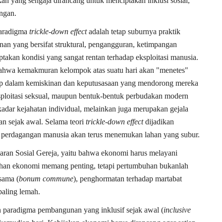
an yang sengaja dirancang untuk menciptakan inklusi sosial,
ngan.
 paradigma
trickle-down effect
adalah tetap suburnya praktik
nan yang bersifat struktural, pengangguran, ketimpangan
takan kondisi yang sangat rentan terhadap eksploitasi manusia.
hwa kemakmuran kelompok atas suatu hari akan "menetes"
up dalam kemiskinan dan keputusasaan yang mendorong mereka
sploitasi seksual, maupun bentuk-bentuk perbudakan modern
adar kejahatan individual, melainkan juga merupakan gejala
an sejak awal. Selama teori
trickle-down effect
dijadikan
t perdagangan manusia akan terus menemukan lahan yang subur.
 Ajaran Sosial Gereja, yaitu bahwa ekonomi harus melayani
han ekonomi memang penting, tetapi pertumbuhan bukanlah
sama (
bonum commune
), penghormatan terhadap martabat
paling lemah.
paradigma pembangunan yang inklusif sejak awal (
inclusive