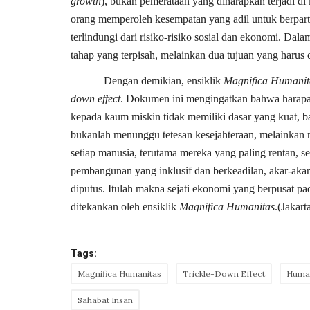
growth
), bukan pemerataan yang diharapkan terjadi di
orang memperoleh kesempatan yang adil untuk berpart
terlindungi dari risiko-risiko sosial dan ekonomi. Da
tahap yang terpisah, melainkan dua tujuan yang harus
Dengan demikian, ensiklik
Magnifica Humanit
down effect
. Dokumen ini mengingatkan bahwa harapa
kepada kaum miskin tidak memiliki dasar yang kuat, b
bukanlah menunggu tetesan kesejahteraan, melainka
setiap manusia, terutama mereka yang paling rentan,
pembangunan yang inklusif dan berkeadilan, akar-akar
diputus. Itulah makna sejati ekonomi yang berpusat pa
ditekankan oleh ensiklik
Magnifica Humanitas
.(Jakart
Tags:
Magnifica Humanitas
Trickle-Down Effect
Human
Sahabat Insan