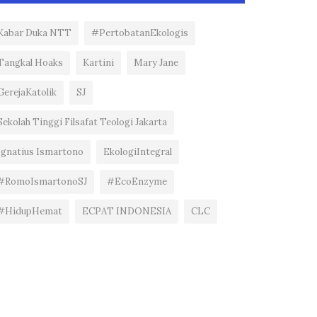
Kabar Duka NTT
#PertobatanEkologis
Tangkal Hoaks
Kartini
Mary Jane
GerejaKatolik
SJ
Sekolah Tinggi Filsafat Teologi Jakarta
Ignatius Ismartono
EkologiIntegral
#RomoIsmartonoSJ
#EcoEnzyme
#HidupHemat
ECPAT INDONESIA
CLC