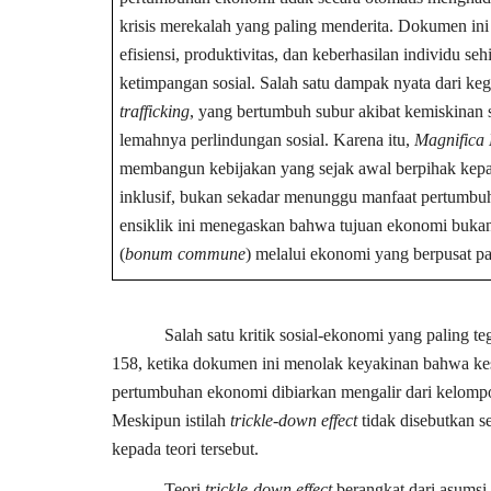
krisis merekalah yang paling menderita. Dokumen i
efisiensi, produktivitas, dan keberhasilan individu 
ketimpangan sosial. Salah satu dampak nyata dari ke
trafficking
, yang bertumbuh subur akibat kemiskinan 
lemahnya perlindungan sosial. Karena itu,
Magnifica
membangun kebijakan yang sejak awal berpihak kepa
inklusif, bukan sekadar menunggu manfaat pertumb
ensiklik ini menegaskan bahwa tujuan ekonomi buka
(
bonum commune
) melalui ekonomi yang berpusat p
Salah satu kritik sosial-ekonomi yang paling t
158, ketika dokumen ini menolak keyakinan bahwa kese
pertumbuhan ekonomi dibiarkan mengalir dari kelomp
Meskipun istilah
trickle-down effect
tidak disebutkan sec
kepada teori tersebut.
Teori
trickle-down effect
berangkat dari asumsi