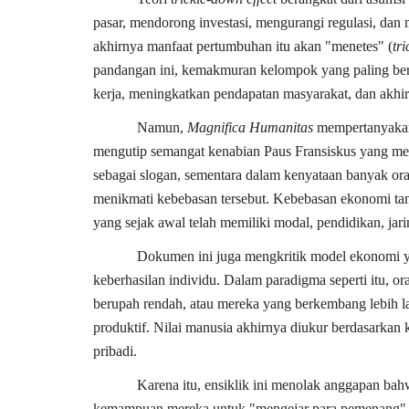
pasar, mendorong investasi, mengurangi regulasi, da
akhirnya manfaat pertumbuhan itu akan "menetes" (
tr
pandangan ini, kemakmuran kelompok yang paling ber
kerja, meningkatkan pendapatan masyarakat, dan akhi
Namun,
Magnifica Humanitas
mempertanyakan 
mengutip semangat kenabian Paus Fransiskus yang me
sebagai slogan, sementara dalam kenyataan banyak ora
menikmati kebebasan tersebut. Kebebasan ekonomi ta
yang sejak awal telah memiliki modal, pendidikan, jar
Dokumen ini juga mengkritik model ekonomi ya
keberhasilan individu. Dalam paradigma seperti itu, or
berupah rendah, atau mereka yang berkembang lebih l
produktif. Nilai manusia akhirnya diukur berdasarkan
pribadi.
Karena itu, ensiklik ini menolak anggapan b
kemampuan mereka untuk "mengejar para pemenang". S