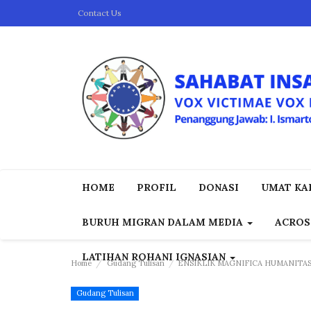
Contact Us
HOME
PROFIL
DONASI
UMAT KAP
BURUH MIGRAN DALAM MEDIA
ACROS
LATIHAN ROHANI IGNASIAN
Home
Gudang Tulisan
ENSIKLIK MAGNIFICA HUMANITA
Gudang Tulisan