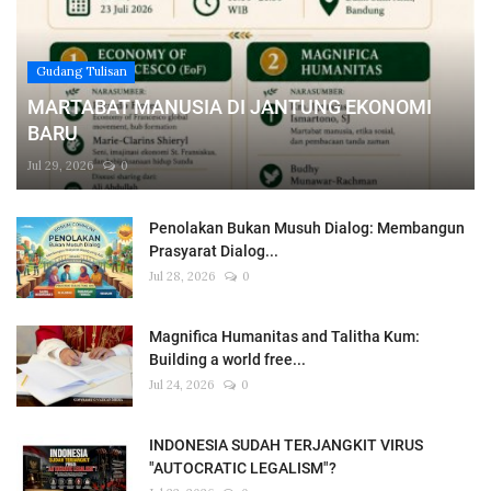
Gudang Tulisan
MARTABAT MANUSIA DI JANTUNG EKONOMI
BARU
Jul 29, 2026
0
Penolakan Bukan Musuh Dialog: Membangun
Prasyarat Dialog...
Jul 28, 2026
0
Magnifica Humanitas and Talitha Kum:
Building a world free...
Jul 24, 2026
0
INDONESIA SUDAH TERJANGKIT VIRUS
"AUTOCRATIC LEGALISM"?