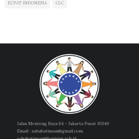
ECPAT INDONESIA
CLC
Jalan Menteng Raya 64 - Jakarta Pusat 10340
Email : sahabatinsan@gmail.com;
sahabatinsan@kanisius.sch.id