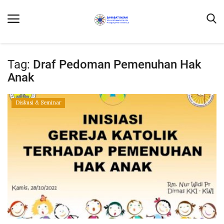
Tag:
Draf Pedoman Pemenuhan Hak
Anak
Home
Diskusi & Seminar
Contact Us
Profil
DONASI
Umat Kapel Kanisius dan Laudato Si'
Ekologia
Laudate Deum
Buruh Migran Dalam Media