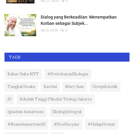
Jul 22, 2026
0
Dialog yang Berkeadilan: Menempatkan
Korban sebagai Subjek...
Jul 21, 2026
0
TAGS
Kabar Duka NTT
#PertobatanEkologis
Tangkal Hoaks
Kartini
Mary Jane
GerejaKatolik
SJ
Sekolah Tinggi Filsafat Teologi Jakarta
Ignatius Ismartono
EkologiIntegral
#RomoIsmartonoSJ
#EcoEnzyme
#HidupHemat