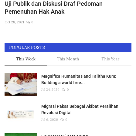
Uji Publik dan Diskusi Draf Pedoman
Across Asia Pacific
Pemenuhan Hak Anak
Gudang Tulisan
Oct 28, 2021
0
Dari Paus Fransiskus
Undangan
POPULAR POSTS
Latihan Rohani Ignasian
This Week
This Month
This Year
Magnifica Humanitas and Talitha Kum:
Building a world free...
Jul 24, 2026
0
Indonesia
Migrasi Paksa Sebagai Akibat Peralihan
Revolusi Digital
Jul 6, 2026
0