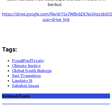
berikut:
https://drive.google.com/file/d/1Sx7WBn6EICNc6VpcIdsEt
usp=drive_link
Tags:
FossilFuelTreaty
Climate Justice
Global South Bishops
Just Transition
Laudato Si
Sahabat Insan
Related Posts