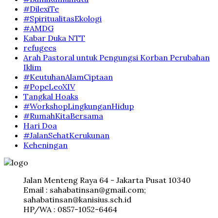
#DilexiTe
#SpiritualitasEkologi
#AMDG
Kabar Duka NTT
refugees
Arah Pastoral untuk Pengungsi Korban Perubahan
Iklim
#KeutuhanAlamCiptaan
#PopeLeoXIV
Tangkal Hoaks
#WorkshopLingkunganHidup
#RumahKitaBersama
Hari Doa
#JalanSehatKerukunan
Keheningan
Jalan Menteng Raya 64 - Jakarta Pusat 10340
Email : sahabatinsan@gmail.com;
sahabatinsan@kanisius.sch.id
HP/WA : 0857-1052-6464