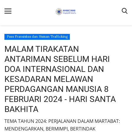
Paus Fransiskus dan Human Trafficking
MALAM TIRAKATAN
Home
ANTARIMAN SEBELUM HARI
Contact Us
DOA INTERNASIONAL DAN
KESADARAN MELAWAN
Profil
PERDAGANGAN MANUSIA 8
DONASI
FEBRUARI 2024 - HARI SANTA
Umat Kapel Kanisius dan Laudato Si'
BAKHITA
Ekologia
Laudate Deum
TEMA TAHUN 2024: PERJALANAN DALAM MARTABAT:
MENDENGARKAN, BERMIMPI, BERTINDAK
Buruh Migran Dalam Media