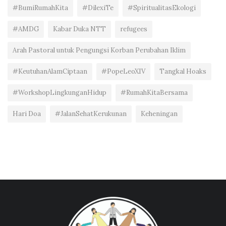
#BumiRumahKita
#DilexiTe
#SpiritualitasEkologi
#AMDG
Kabar Duka NTT
refugees
Arah Pastoral untuk Pengungsi Korban Perubahan Iklim
#KeutuhanAlamCiptaan
#PopeLeoXIV
Tangkal Hoaks
#WorkshopLingkunganHidup
#RumahKitaBersama
Hari Doa
#JalanSehatKerukunan
Keheningan