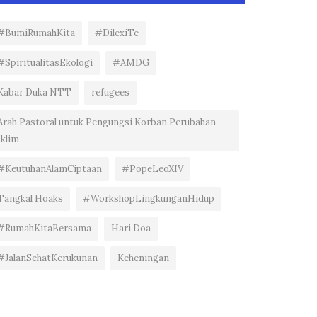
#BumiRumahKita
#DilexiTe
#SpiritualitasEkologi
#AMDG
Kabar Duka NTT
refugees
Arah Pastoral untuk Pengungsi Korban Perubahan
Iklim
#KeutuhanAlamCiptaan
#PopeLeoXIV
Tangkal Hoaks
#WorkshopLingkunganHidup
#RumahKitaBersama
Hari Doa
#JalanSehatKerukunan
Keheningan