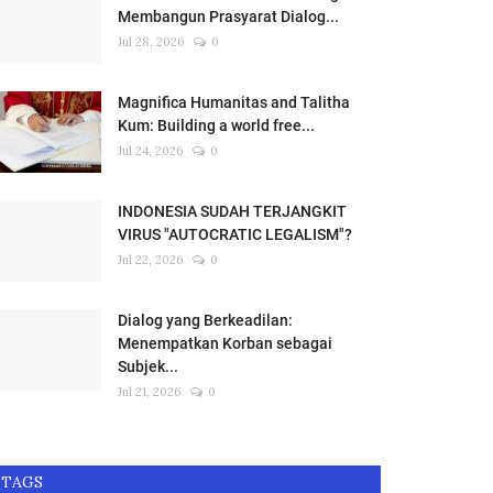
Membangun Prasyarat Dialog...
Jul 28, 2026
0
Magnifica Humanitas and Talitha
Kum: Building a world free...
Jul 24, 2026
0
INDONESIA SUDAH TERJANGKIT
VIRUS "AUTOCRATIC LEGALISM"?
Jul 22, 2026
0
Dialog yang Berkeadilan:
Menempatkan Korban sebagai
Subjek...
Jul 21, 2026
0
TAGS