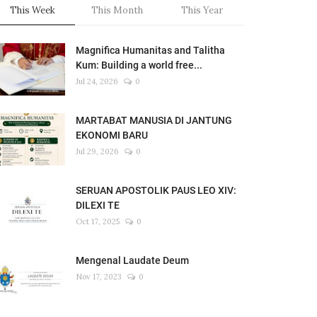
This Week
This Month
This Year
Magnifica Humanitas and Talitha
Kum: Building a world free...
Jul 24, 2026
0
MARTABAT MANUSIA DI JANTUNG
EKONOMI BARU
Jul 29, 2026
0
SERUAN APOSTOLIK PAUS LEO XIV:
DILEXI TE
Oct 17, 2025
0
Mengenal Laudate Deum
Nov 17, 2023
0