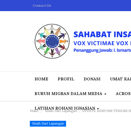
Contact Us
HOME
PROFIL
DONASI
UMAT KAP
BURUH MIGRAN DALAM MEDIA
ACROS
LATIHAN ROHANI IGNASIAN
Home
Kisah Dari Lapangan
UPDATE RESPONS TERKINI J
Kisah Dari Lapangan